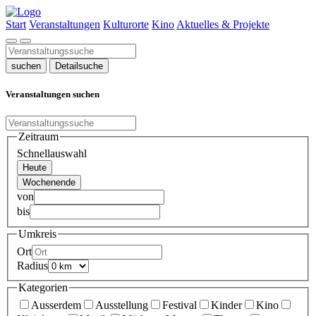
Start
Veranstaltungen
Kulturorte
Kino
Aktuelles & Projekte
suchen
Detailsuche
Veranstaltungen suchen
Zeitraum
Schnellauswahl
Heute
Wochenende
von
bis
Umkreis
Ort
Radius
Kategorien
Ausserdem
Ausstellung
Festival
Kinder
Kino