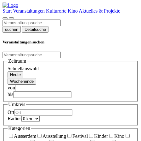
Start
Veranstaltungen
Kulturorte
Kino
Aktuelles & Projekte
suchen
Detailsuche
Veranstaltungen suchen
Zeitraum
Schnellauswahl
Heute
Wochenende
von
bis
Umkreis
Ort
Radius
Kategorien
Ausserdem
Ausstellung
Festival
Kinder
Kino