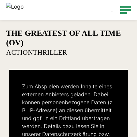
Detailsuche
THE GREATEST OF ALL TIME
(OV)
ACTIONTHRILLER
Zum Abspielen werden Inhalte eines
externen Anbieters geladen. Dabei
können personenbezogene Daten (z.
B. IP-Adresse) an diesen übermittelt
und ggf. in ein Drittland übertragen
werden. Details dazu lesen Sie in
unserer
Datenschutzerklärung
bzw.