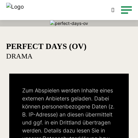
Detailsuche
PERFECT DAYS (OV)
DRAMA
Zum Abspielen werden Inhalte eines
externen Anbieters geladen. Dabei
können personenbezogene Daten (z.
B. IP-Adresse) an diesen übermittelt
und ggf. in ein Drittland übertragen
werden. Details dazu lesen Sie in