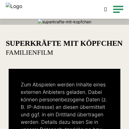
Detailsuche
SUPERKRÄFTE MIT KÖPFCHEN
FAMILIENFILM
Zum Abspielen werden Inhalte eines
externen Anbieters geladen. Dabei
können personenbezogene Daten (z.
B. IP-Adresse) an diesen übermittelt
und ggf. in ein Drittland übertragen
werden. Details dazu lesen Sie in