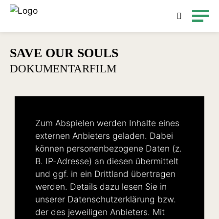
Detailsuche
SAVE OUR SOULS
DOKUMENTARFILM
Zum Abspielen werden Inhalte eines
externen Anbieters geladen. Dabei
können personenbezogene Daten (z.
B. IP-Adresse) an diesen übermittelt
und ggf. in ein Drittland übertragen
werden. Details dazu lesen Sie in
unserer
Datenschutzerklärung
bzw.
der des jeweiligen Anbieters. Mit