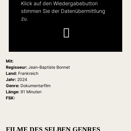
Klick auf den Wiedergabebutton
stimmen Sie der Datenübermittlung
zu.
Mit:
Regisseur:
Jean-Baptiste Bonnet
Land:
Frankreich
Jahr:
2024
Genre:
Dokumentarfilm
Länge:
91 Minuten
FSK:
FILME DES SELBEN GENRES