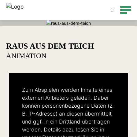
Detailsuche
RAUS AUS DEM TEICH
ANIMATION
Zum Abspielen werden Inhalte eines
externen Anbieters geladen. Dabei
können personenbezogene Daten (z.
B. IP-Adresse) an diesen übermittelt
und ggf. in ein Drittland übertragen
werden. Details dazu lesen Sie in